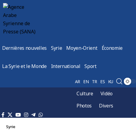
Dernières nouvelles
Syrie
Moyen-Orient
Économie
La Syrie et le Monde
International
Sport
AR
EN
TR
ES
KU
Culture
Vidéo
Photos
Divers
Syrie