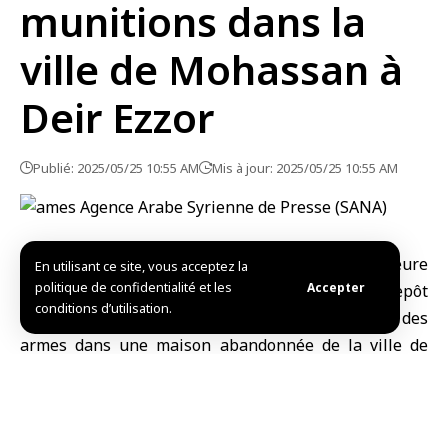
munitions dans la
ville de Mohassan à
Deir Ezzor
Publié: 2025/05/25 10:55 AM
Mis à jour: 2025/05/25 10:55 AM
Deir Ezzor – SANA / Les forces de sécurité intérieure
En utilisant ce site, vous acceptez la
politique de confidentialité et les
Accepter
du gouvernorat de Deir Ezzor ont saisi un entrepôt
conditions d’utilisation.
contenant de grandes quantités de munitions et des
armes dans une maison abandonnée de la ville de
Mohassan.
Selon la chaîne du gouvernorat de Deir Ezzor sur sa
chaîne Telegram, cela fait partie d’une campagne de