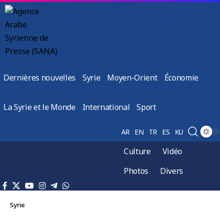
Dernières nouvelles
Syrie
Moyen-Orient
Économie
La Syrie et le Monde
International
Sport
AR
EN
TR
ES
KU
Culture
Vidéo
Photos
Divers
Syrie