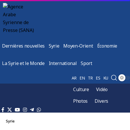
Dernières nouvelles
Syrie
Moyen-Orient
Économie
La Syrie et le Monde
International
Sport
AR
EN
TR
ES
KU
Culture
Vidéo
Photos
Divers
Syrie