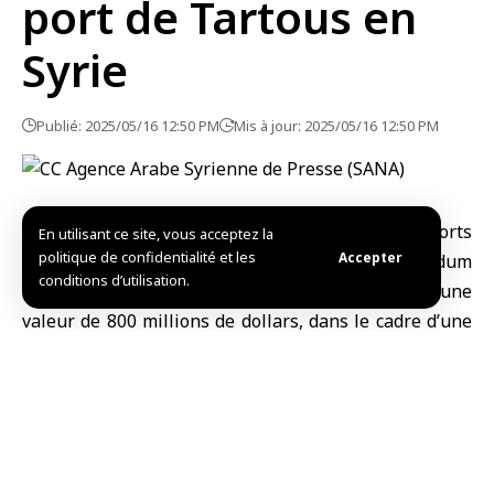
port de Tartous en
Syrie
Publié: 2025/05/16 12:50 PM
Mis à jour: 2025/05/16 12:50 PM
Damas-SANA/L’Organisme général des ports
En utilisant ce site, vous acceptez la
politique de confidentialité et les
Accepter
terrestres et maritimes a signé un mémorandum
conditions d’utilisation.
d’entente avec Dubaï Ports World (DP World) d’une
valeur de 800 millions de dollars, dans le cadre d’une
initiative stratégique visant à renforcer
l’infrastructure portuaire et la logistique de la Syrie.
Le mémorandum d’entente prévoit un investissement
global dans le développement, la gestion et
l’exploitation d’un terminal polyvalent au port de