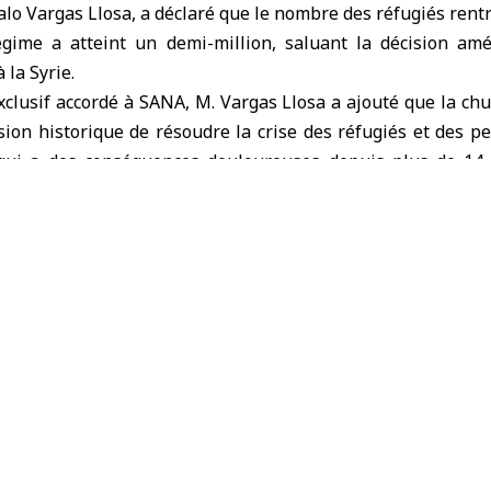
alo Vargas Llosa, a déclaré que le nombre des réfugiés rentr
égime a atteint un demi-million, saluant la décision amé
 la Syrie.
clusif accordé à SANA, M. Vargas Llosa a ajouté que la ch
sion historique de résoudre la crise des réfugiés et des 
 qui a des conséquences douloureuses depuis plus de 14 
s de rentrer chez eux, soulignant que la principale raison
 peur du régime d’al-Assad et de ses pratiques répress
re et la conscription forcée.
 plupart des rapatriés venaient de Jordanie, du Liban, d
elé que le HCR demandait la levée des sanctions contre 
nnonce faite il y a deux jours par le président américain
ut si elle était mise en œuvre rapidement, avoir un impact po
 volontaire durable et à grande échelle de millions de ré
ont longtemps souffert en exil.
 principal défi au retour des réfugiés est actuellement la 