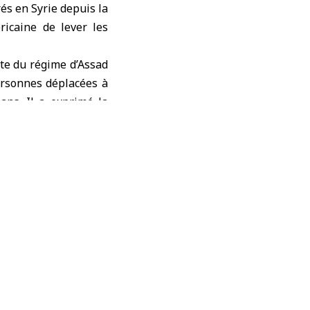
és en Syrie depuis la
ricaine de lever les
ute du régime d’Assad
personnes déplacées à
ans. Il a exprimé la
 de leur déplacement
ives telles que les
e Turquie, d’Irak et
la Syrie depuis le 8
 Donald Trump de les
sitif significatif sur
fugiés et de déplacés
situation économique,