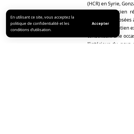
(HCR) en Syrie, Gonz
chute de l’ancien r
En utilisant ce site, vous acceptez la
sanctions imposées à
politique de confidentialité et les
Accepter
Dans un entretien ex
conditions d’utilisation.
constituait une occa
l’intérieur du pays
volonté des réfugié
ayant disparu : la
arrestations, la tortu
Il a déclaré que la
d’Égypte.
Vargas Llosa a rapp
décembre et que l’a
lever pourrait, surto
le soutien au retour
internes syriens qui 
Il a souligné que le