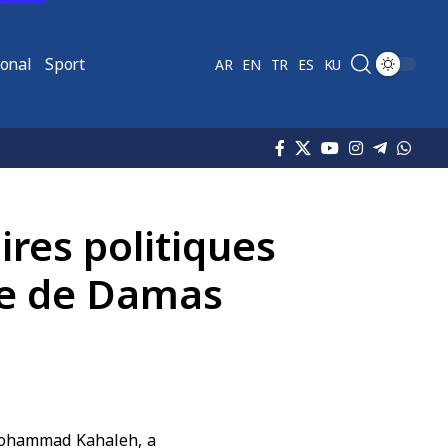
ional
Sport
AR
EN
TR
ES
KU
ires politiques
ue de Damas
 Mohammad Kahaleh, a