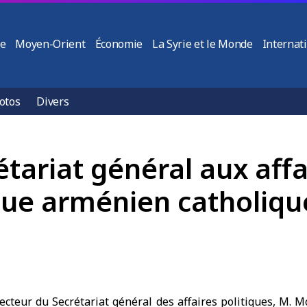
ie
Moyen-Orient
Économie
La Syrie et le Monde
Internat
otos
Divers
étariat général aux affa
êque arménien catholiq
cteur du Secrétariat général des affaires politiques, M.