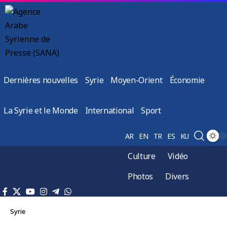
Dernières nouvelles
Syrie
Moyen-Orient
Économie
La Syrie et le Monde
International
Sport
AR
EN
TR
ES
KU
Culture
Vidéo
Photos
Divers
Syrie