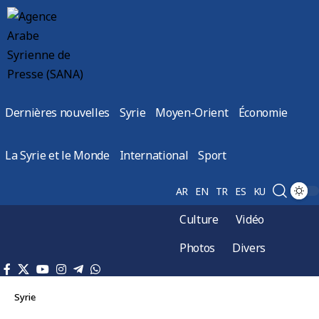
Dernières nouvelles
Syrie
Moyen-Orient
Économie
La Syrie et le Monde
International
Sport
AR
EN
TR
ES
KU
Culture
Vidéo
Photos
Divers
Syrie