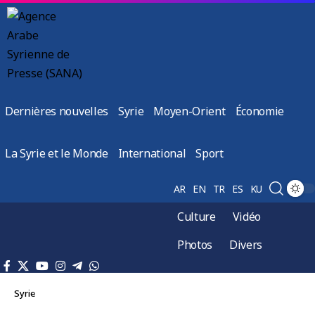
Dernières nouvelles
Syrie
Moyen-Orient
Économie
La Syrie et le Monde
International
Sport
AR
EN
TR
ES
KU
Culture
Vidéo
Photos
Divers
Syrie