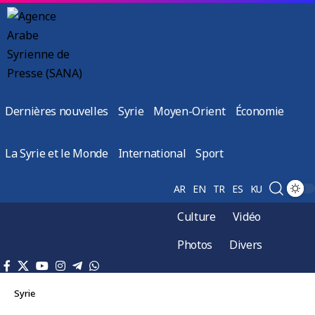
Dernières nouvelles
Syrie
Moyen-Orient
Économie
La Syrie et le Monde
International
Sport
AR
EN
TR
ES
KU
Culture
Vidéo
Photos
Divers
Syrie