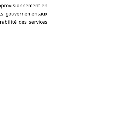
’approvisionnement en
orts gouvernementaux
rabilité des services
ois pour les réfugiés
 les domaines de la
seaux de distribution
mpact positif de ces
ésilience.
hange d’expériences,
ant aux besoins des
ans du ministère de
 partenariats avec les
en Syrie, lequel fait
 infrastructures à la