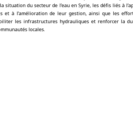
la situation du secteur de l’eau en Syrie, les défis liés à l
s et à l’amélioration de leur gestion, ainsi que les eff
liter les infrastructures hydrauliques et renforcer la du
communautés locales.
nt abordé les travaux et projets réalisés par le Conseil dan
e écoulée dans plusieurs gouvernorats, notamment dans
uits et des stations de pompage, de l’amélioration des ré
 aux communautés locales affectées. Il a été souligné l’i
mélioration du niveau des services et le renforcement de la r
t affirmé l’importance de renforcer la coopération et l’éc
sité de développer des programmes et projets répond
us touchées, en cohérence avec les priorités et les pl
estion intégrée et durable des ressources hydriques.
it dans le cadre des efforts continus visant à renforcer les
ationales pour soutenir et réhabiliter le secteur de l’eau 
fficultés en raison de l’ampleur des dommages subis par ses