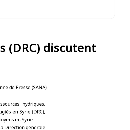
is (DRC) discutent
ssources hydriques,
ugiés en Syrie (
DRC
),
citoyens en
Syrie
.
la Direction générale