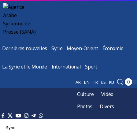
Dernières nouvelles
Syrie
Moyen-Orient
Économie
La Syrie et le Monde
International
Sport
AR
EN
TR
ES
KU
Culture
Vidéo
Photos
Divers
Syrie