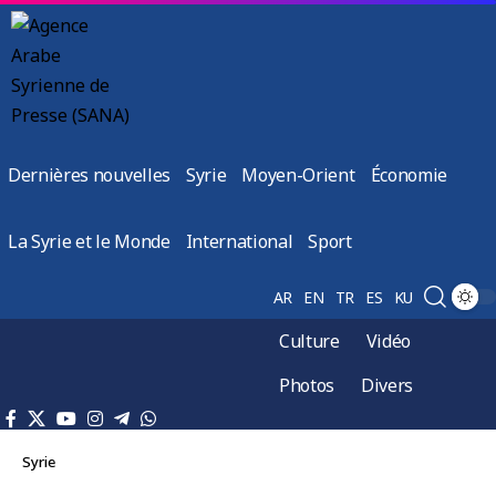
Dernières nouvelles
Syrie
Moyen-Orient
Économie
La Syrie et le Monde
International
Sport
AR
EN
TR
ES
KU
Culture
Vidéo
Photos
Divers
Syrie