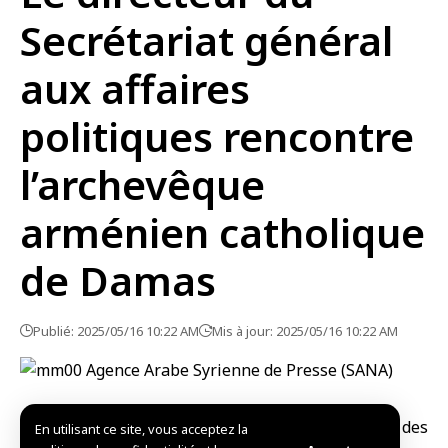
Secrétariat général
aux affaires
politiques rencontre
l’archevêque
arménien catholique
de Damas
Publié: 2025/05/16 10:22 AM
Mis à jour: 2025/05/16 10:22 AM
Damas-SANA /Le directeur du Secrétariat général des
En utilisant ce site, vous acceptez la