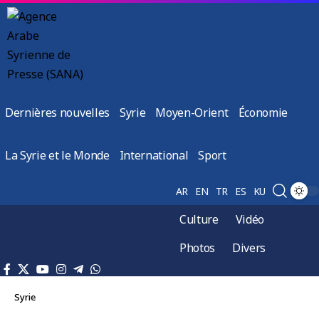
Dernières nouvelles
Syrie
Moyen-Orient
Économie
La Syrie et le Monde
International
Sport
AR
EN
TR
ES
KU
Culture
Vidéo
Photos
Divers
Syrie