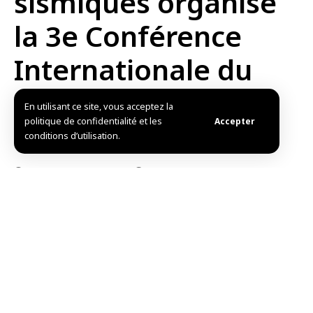
sismiques organise
la 3e Conférence
Internationale du
génie de
En utilisant ce site, vous acceptez la
politique de confidentialité et les
Accepter
construction
conditions d’utilisation.
Publié: 2025/02/24 9:52 AM
Mis à jour: 2025/02/24 9:52 AM
Damas-SANA/Avec la participation de chercheurs
arabes et étrangers, l’Institut supérieur des
recherches et des études sismiques de l’Université de
e
Damas a organisé hier « à distance » la 3
conférence