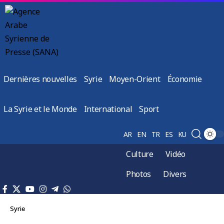
Dernières nouvelles
Syrie
Moyen-Orient
Économie
La Syrie et le Monde
International
Sport
AR
EN
TR
ES
KU
Culture
Vidéo
Photos
Divers
Syrie