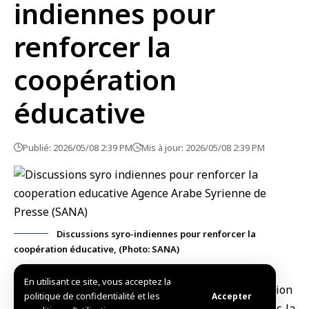
indiennes pour
renforcer la
coopération
éducative
Publié: 2026/05/08 2:39 PM
Mis à jour: 2026/05/08 2:39 PM
Discussions syro-indiennes pour renforcer la
coopération éducative, (Photo: SANA)
En utilisant ce site, vous acceptez la
Damas, (SANA)
Le ministre syrien de l’Éducation
politique de confidentialité et les
Accepter
Mohammad Abdul Rahman Turko, a examiné avec
la