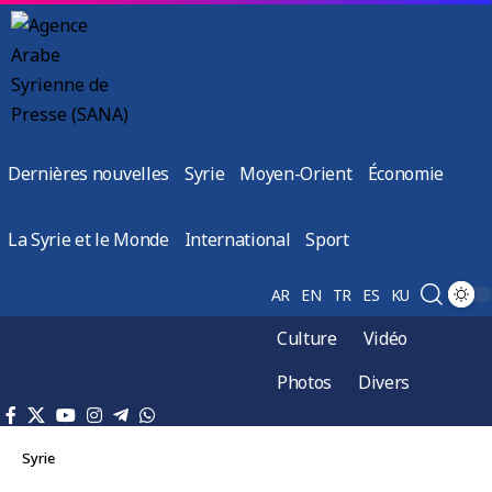
Dernières nouvelles
Syrie
Moyen-Orient
Économie
La Syrie et le Monde
International
Sport
AR
EN
TR
ES
KU
Culture
Vidéo
Photos
Divers
Syrie