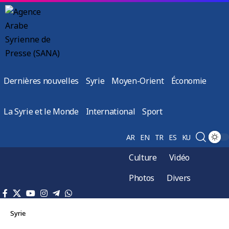
Dernières nouvelles
Syrie
Moyen-Orient
Économie
La Syrie et le Monde
International
Sport
AR
EN
TR
ES
KU
Culture
Vidéo
Photos
Divers
Syrie