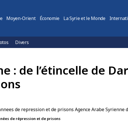
ie
Moyen-Orient
Économie
La Syrie et le Monde
Internat
otos
Divers
ne : de l’étincelle de D
sons
années de répression et de prisons