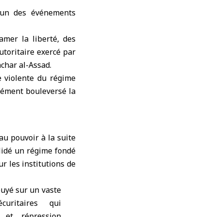
l’un des événements
amer la liberté, des
utoritaire exercé par
achar al-Assad.
e violente du régime
ndément bouleversé la
u pouvoir à la suite
olidé un régime fondé
ur les institutions de
puyé sur un vaste
curitaires qui
e et répression