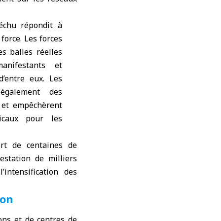
échu répondit à
force. Les forces
es balles réelles
anifestants et
d’entre eux. Les
 également des
s et empêchèrent
icaux pour les
rt de centaines de
estation de milliers
intensification des
ion
ns et de centres de