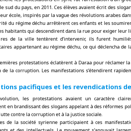
 le sud du pays, en 2011. Ces élèves avaient écrit des sloga
eur école, inspirés par la vague des révolutions arabes dans
rité du régime déchu arrêtèrent ces enfants et les soumirent
es habitants qui descendirent dans la rue pour exiger leur l
res de la ville tentèrent d’intervenir, ils furent humili
taires appartenant au régime déchu, ce qui déclencha de l
emières protestations éclatèrent à Daraa pour réclamer la l
n de la corruption. Les manifestations s’étendirent rapidem
ions pacifiques et les revendications de
olution, les protestations avaient un caractère claire
ent en brandissant des slogans appelant à des réformes poli
 lutte contre la corruption et à la justice sociale.
ies de la société syrienne participaient à ces manifesta
tants et des intellectuels. Le mouvement s’appuyait large