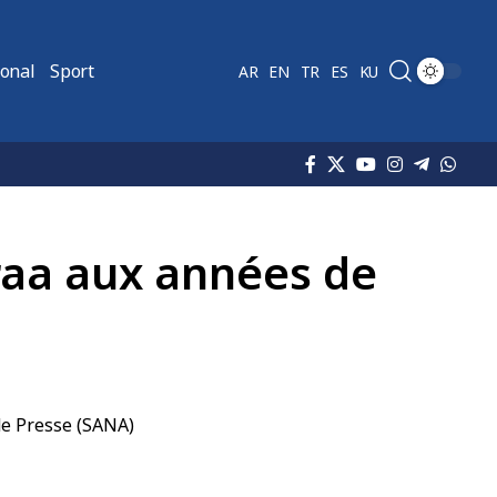
ional
Sport
AR
EN
TR
ES
KU
araa aux années de