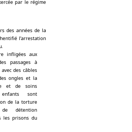
xercée par le régime
urs des années de la
entifié l’arrestation
u.
e infligées aux
des passages à
s avec des câbles
 des ongles et la
re et de soins
 enfants sont
on de la torture
de détention
 les prisons du