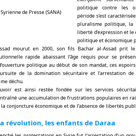
politique contre les o
période s’est caractérisée
pluralisme politique, la 
liberté d’expression et le 
politique et économique pa
ssad mourut en 2000, son fils Bachar al-Assad prit l
tutionnelle rapide abaissant l’âge requis pour se présen
d’ouverture politique au début de son mandat, ces espoir
ursuite de la domination sécuritaire et l’arrestation d
gime déchu.
voir est ainsi restée fondée sur les services sécurita
 entraîné une accumulation de frustrations populaires en rai
 la conjoncture économique et de l’absence de libertés pub
 la révolution, les enfants de Daraa
clenché les protestations en
Syrie
fut l’arrestation d’un gro