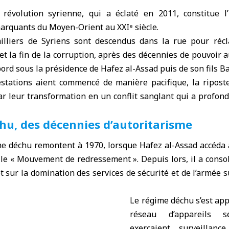
a
révolution syrienne
, qui a éclaté en 2011, constitue 
 marquants du
Moyen-Orient
au XXIᵉ siècle.
illiers de
Syriens
sont descendus dans la rue pour récl
et la fin de la corruption, après des décennies de pouvoir a
abord sous la présidence de Hafez al-Assad puis de son fils B
stations aient commencé de manière pacifique, la ripost
ar leur transformation en un conflit sanglant qui a profo
hu, des décennies d’autoritarisme
me déchu remontent à 1970, lorsque Hafez al-Assad accéda a
 le « Mouvement de redressement ». Depuis lors, il a cons
t sur la domination des services de sécurité et de l’armée s
Le régime déchu s’est ap
réseau d’appareils sé
exerçaient surveillanc