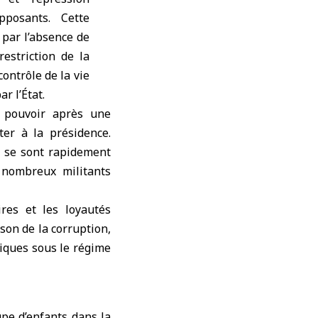
pposants. Cette
 par l’absence de
restriction de la
contrôle de la vie
r l’État.
e pouvoir après une
ter à la présidence.
s se sont rapidement
e nombreux militants
ires et les loyautés
son de la corruption,
liques sous le régime
upe d’enfants dans la