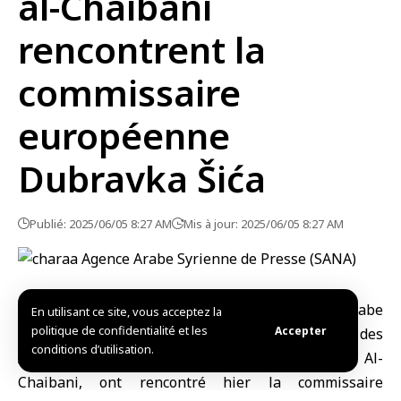
al-Chaibani
rencontrent la
commissaire
européenne
Dubravka Šića
Publié: 2025/06/05 8:27 AM
Mis à jour: 2025/06/05 8:27 AM
Damas – SANA / Le président de la République arabe
En utilisant ce site, vous acceptez la
politique de confidentialité et les
Accepter
syrienne, M. Ahmad Al-Charaa, et le ministre des
conditions d’utilisation.
Affaires étrangères et des Expatriés, M. Assaad Al-
Chaibani, ont rencontré hier la commissaire