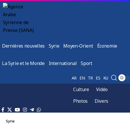
Dernières nouvelles
Syrie
Moyen-Orient
Économie
La Syrie et le Monde
International
Sport
AR
EN
TR
ES
KU
Culture
Vidéo
Photos
Divers
Syrie