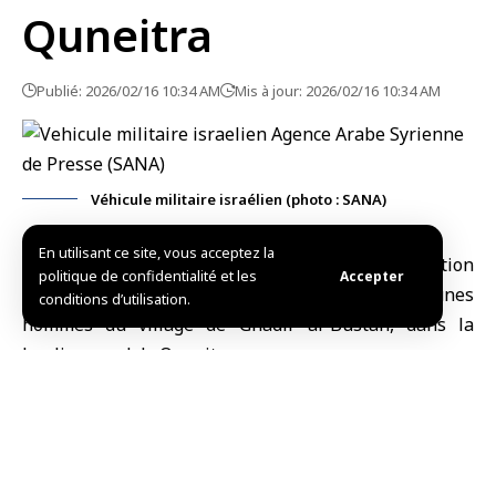
Quneitra
Publié: 2026/02/16 10:34 AM
Mis à jour: 2026/02/16 10:34 AM
Véhicule militaire israélien (photo : SANA)
En utilisant ce site, vous acceptez la
Quneitra, (SANA)
Les
forces d’occupation
politique de confidentialité et les
Accepter
israéliennes
ont arrêté aujourd’hui deux jeunes
conditions d’utilisation.
hommes du village de Ghadir al-Bustan, dans la
banlieue sud de
Quneitra
Le correspondant de SANA à Quneitra a indiqué
qu’une unité de l’occupation avait fait irruption dans
le village, perquisitionné une maison, saccagé son