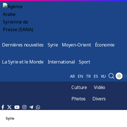
Dernières nouvelles
Syrie
Moyen-Orient
Économie
La Syrie et le Monde
International
Sport
AR
EN
TR
ES
KU
Culture
Vidéo
Photos
Divers
Syrie