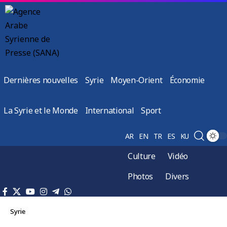
Dernières nouvelles
Syrie
Moyen-Orient
Économie
La Syrie et le Monde
International
Sport
AR
EN
TR
ES
KU
Culture
Vidéo
Photos
Divers
Syrie