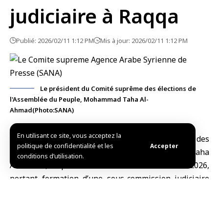
judiciaire à Raqqa
Publié: 2026/02/11 1:12 PM
Mis à jour: 2026/02/11 1:12 PM
Le président du Comité suprême des élections de
l'Assemblée du Peuple, Mohammad Taha Al-
Ahmad(Photo:SANA)
En utilisant ce site, vous acceptez la
damas,(SANA)Le président du
Comité suprême des
politique de confidentialité et les
Accepter
élections de l’Assemblée du Peuple
, Mohammad Taha
conditions d’utilisation.
Al-Ahmad, a pris la décision N°1 de l’année 2026,
portant formation d’une sous-commission judiciaire
dans le gouvernorat de Raqqa, pour les deux
circonscriptions électorales (Raqqa – Al-Thawra).
Selon la décision, publiée par le Comité sur sa chaîne