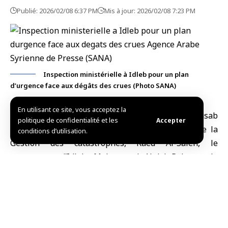
Publié: 2026/02/08 6:37 PM
Mis à jour: 2026/02/08 7:23 PM
Inspection ministérielle à Idleb pour un plan
d’urgence face aux dégâts des crues (Photo SANA)
En utilisant ce site, vous acceptez la
Idleb, (SANA)
Le ministre syrien de la Santé
, Musab
politique de confidentialité et les
Accepter
Al-Ali, le
ministre des Situations d’urgence et de la
conditions d’utilisation.
Gestion des catastrophes
, Raed Al-Saleh, le
gouverneur d’Idleb, Mohammed Abdel Rahman, le
gouverneur de Lattaquié, Mohammed Othman, ainsi
que l’adjoint du gouverneur d’Alep chargé des
Situations d’urgence, ont visité le centre « Rahma »
dans la région de Khirbet Al-Joz, en campagne d’Idleb.
Ce centre accueille des déplacés affectés par les