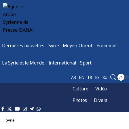
Dernières nouvelles
Syrie
Moyen-Orient
Économie
La Syrie et le Monde
International
Sport
AR
EN
TR
ES
KU
Culture
Vidéo
Photos
Divers
Syrie