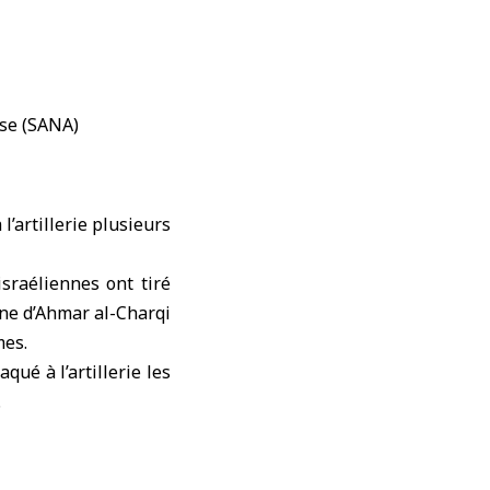
 l’artillerie plusieurs
sraéliennes ont tiré
line d’Ahmar al-Charqi
mes.
ué à l’artillerie les
.
 mortier les environs