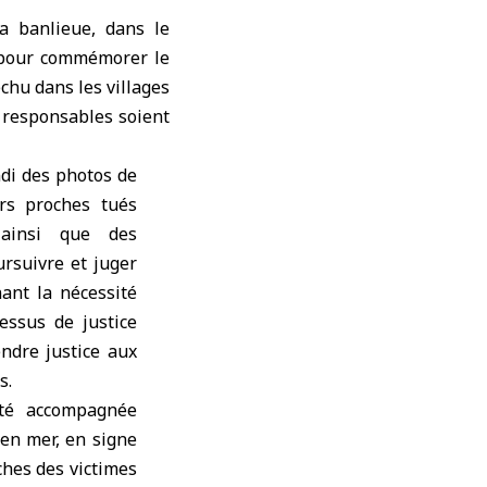
a banlieue, dans le
e pour commémorer le
échu
dans les villages
 responsables soient
ndi des photos de
rs proches tués
ainsi que des
rsuivre et juger
nant la nécessité
essus de justice
endre justice aux
s.
té accompagnée
en mer, en signe
ches des victimes