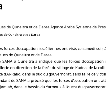
a
eues de Quneitra et de Daraa
es
forces d’occupation israéliennes
ont visé, ce samedi soir, à
ieues de
Quneitra
et de
Daraa
.
 SANA à Quneitra a indiqué que les forces d’occupation i
llerie en direction de la forêt du village de Kudna, de la col
ité d’Al-Rafid, dans le sud du gouvernorat, sans faire de victi
ndant de SANA a précisé que les forces d’occupation ont attaq
 Jamlah, dans le bassin du Yarmouk à l’ouest du gouvernorat
orces d’occupation avaient déjà pris pour cible aux obus de
ara, dans la banlieue nord de Quneitra.