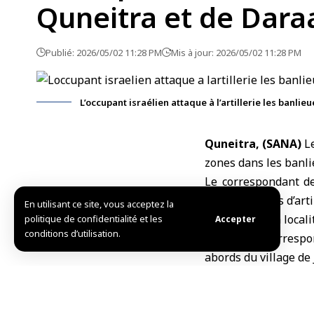
Quneitra et de Dara
Publié: 2026/05/02 11:28 PM
Mis à jour: 2026/05/02 11:28 PM
L’occupant israélien attaque à l’artillerie les banli
Quneitra, (SANA)
L
zones dans les banl
Le correspondant de
plusieurs obus d’arti
En utilisant ce site, vous acceptez la
et du sud de la local
politique de confidentialité et les
Accepter
conditions d’utilisation.
À Daraa, le correspo
abords du village de
Hier vendredi, les f
du barrage d’Al-Mant