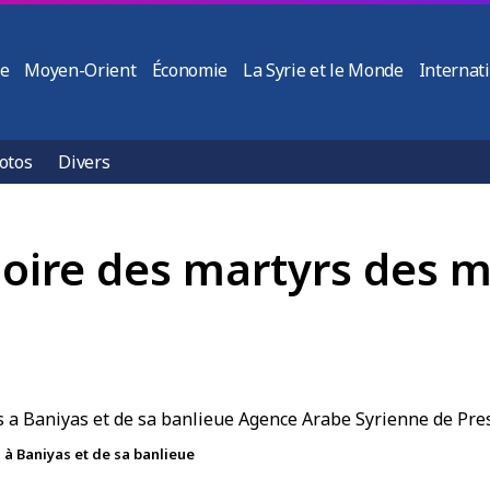
ie
Moyen-Orient
Économie
La Syrie et le Monde
Internat
otos
Divers
re des martyrs des ma
 Baniyas et de sa banlieue