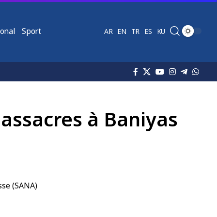
ional
Sport
AR
EN
TR
ES
KU
ssacres à Baniyas