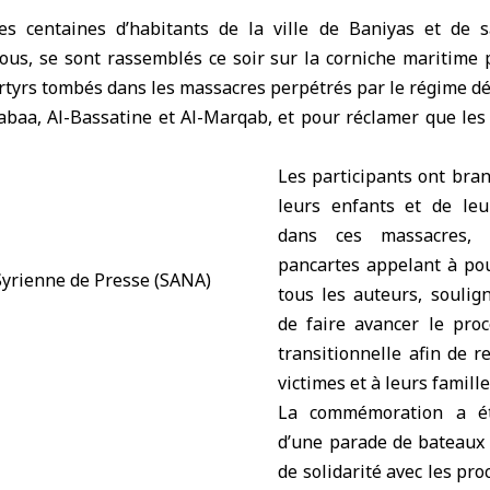
s centaines d’habitants de la ville de
Baniyas
et de s
tous
, se sont rassemblés ce soir sur la corniche maritim
rtyrs
tombés dans les
massacres
perpétrés par le
régime d
Nabaa, Al-Bassatine et Al-Marqab, et pour réclamer que les
Les participants ont bra
leurs enfants et de leu
dans ces massacres, 
pancartes appelant à pou
tous les auteurs, soulig
de faire avancer le proc
transitionnelle afin de r
victimes et à leurs famille
La commémoration a é
d’une parade de bateaux 
de solidarité avec les pro