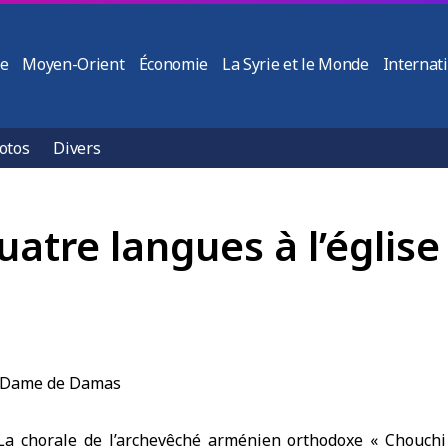
ie
Moyen-Orient
Économie
La Syrie et le Monde
Internat
otos
Divers
uatre langues à l’égli
La chorale de l’archevêché arménien orthodoxe
« Chouchi