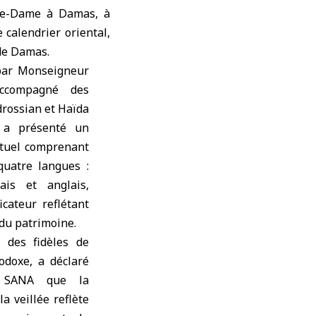
otre-Dame à Damas, à
 calendrier oriental,
 de
Damas
.
 par Monseigneur
ccompagné des
drossian et Haïda
e a présenté un
tuel comprenant
uatre langues :
ais et anglais,
cateur reflétant
é du patrimoine.
n des fidèles de
odoxe, a déclaré
e SANA que la
la veillée reflète