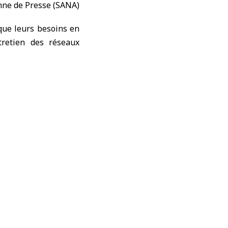
 que leurs besoins en
tretien des réseaux
uffage, en éducation
 habitants.
juguer les efforts du
le afin d’alléger les
s les plus rapides et
écise et détaillée la
rs.
iqué que le nombre de
s. Toutes ont besoin
ilitation des tentes
nt subi des dommages