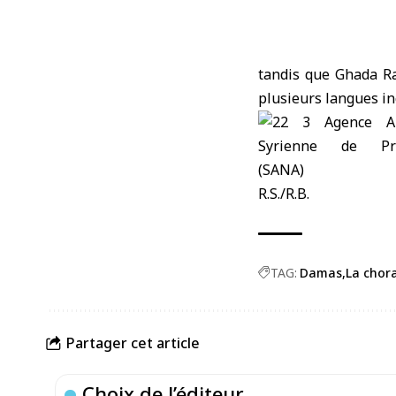
tandis que Ghada Ra
plusieurs langues in
R.S./R.B.
TAG:
Damas
La chor
Partager cet article
Choix de l’éditeur