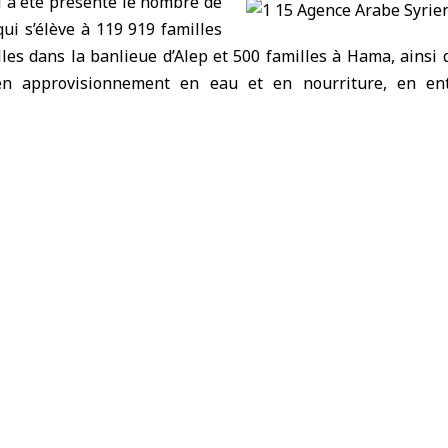
il a été présenté le nombre de
qui s’élève à 119 919 familles
lles dans la banlieue d’Alep et 500 familles à Hama, ainsi
 en approvisionnement en eau et en nourriture, en en
n parrainage des veuves et des orphelins, en moyens de cha
. Il a également été convenu d’envoyer un convoi d’aides aux
ires sociales et du Travail a souligné l’importance de con
outes les organisations et composantes de la société civi
tants des camps, d’acheminer l’aide vers eux par les moyen
nsi que d’effectuer des visites pour observer de manière pr
et leurs besoins, en ramenant les habitants dans leurs foye
nnes touchées à Idleb
faires sociales et du travail à Idleb, Ahlam Rachid, a ind
camps d’Idleb dépasse les 650 000, réparties dans 35 camp
 notamment de moyens de chauffage, ainsi que de la réhab
té détruites par la tempête. Les habitants ont égaleme