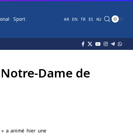
ional
Sport
AR
EN
TR
ES
KU
se Notre-Dame de
 » a animé hier une