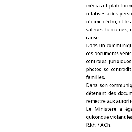
médias et plateforme
relatives à des pers
régime déchu
, et le
valeurs humaines, et
cause.
Dans un communiqué,
ces documents véhicu
contrôles juridique
photos se contredit
familles.
Dans son communiqué
détenant des docume
remettre aux autorit
Le Ministère a ég
quiconque violant les
R.kh. / A.Ch.