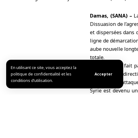
Damas, (SANA) –
La
Dissuasion de l’agre
et dispersées dans 
ligne de démarcatio
aube nouvelle longte
totale.
Cette bataille fait 
En utilisant ce site, vous acceptez la
tandis que la direct
politique de confidentialité et les
Accepter
conditions d’utilisation.
faire face à l’attaq
Syrie est devenu une
position stratégique 
Le commandant dans 
l’avancée vers Hama 
gouvernorat et à p
précisant que cette 