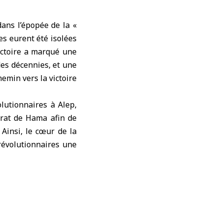
ans l’épopée de la «
es eurent été isolées
ictoire a marqué une
es décennies, et une
emin vers la victoire
olutionnaires à Alep,
norat de Hama afin de
 Ainsi, le cœur de la
 révolutionnaires une
iberté.
hani, a souligné que
e visant à libérer le
es du régime déchu,
ction de Damas.