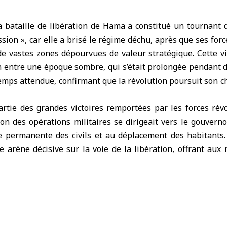
 bataille de libération de Hama a constitué un tournant d
ssion », car elle a brisé le régime déchu, après que ses forc
de vastes zones dépourvues de valeur stratégique. Cette v
n entre une époque sombre, qui s’était prolongée pendant d
mps attendue, confirmant que la révolution poursuit son ch
partie des grandes victoires remportées par les forces rév
ion des opérations militaires se dirigeait vers le gouver
ue permanente des civils et au déplacement des habitants.
 arène décisive sur la voie de la libération, offrant aux
qui a renforcé leur présence et consolidé leurs pas vers la l
la direction des opérations militaires, Hassan Abdel G
n’est pas une option, mais bien un devoir moral et stratégiqu
rotéger ses habitants des bombardements systématiqu
bataille déterminera entièrement le cours du conflit en dire