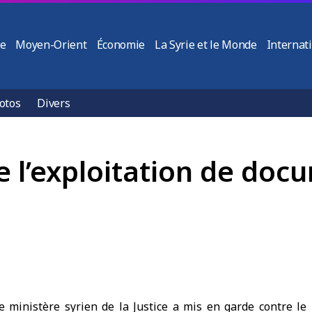
ie
Moyen-Orient
Économie
La Syrie et le Monde
Internat
otos
Divers
e l’exploitation de doc
e
ministère syrien de la Justice
a mis en garde contre le 