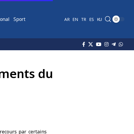
ional
Sport
AR
EN
TR
ES
KU
uments du
recours par certains