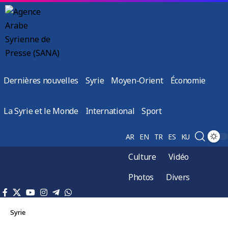
Dernières nouvelles
Syrie
Moyen-Orient
Économie
La Syrie et le Monde
International
Sport
AR
EN
TR
ES
KU
Culture
Vidéo
Photos
Divers
Syrie