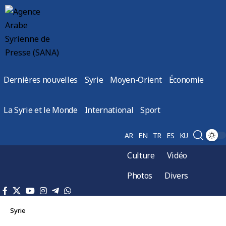
Dernières nouvelles
Syrie
Moyen-Orient
Économie
La Syrie et le Monde
International
Sport
AR
EN
TR
ES
KU
Culture
Vidéo
Photos
Divers
Syrie