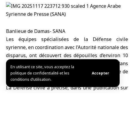
Banlieue de Damas- SANA
Les équipes spécialisées de la Défense civile
syrienne, en coordination avec l’Autorité nationale des
disparus, ont découvert des dépouilles d’environ 10
personnes dans le lit asséché d’une rivière, situé dans
En utilisant ce site, vous acceptez la
une zone militaire de l’ancien régime, dans la ville de
politique de confidentialité et les
Accepter
Douma, banlieue de
Damas
.
conditions d’utilisation.
La Défense civile a précisé, dans une publication sur
son canal Telegram, que l’équipe spécialisée a
rassemblé les restes, constitués de squelettes
appartenant à 10 personnes non identifiées selon les
données préliminaires.
Le travail sur le site a été effectué conformément aux