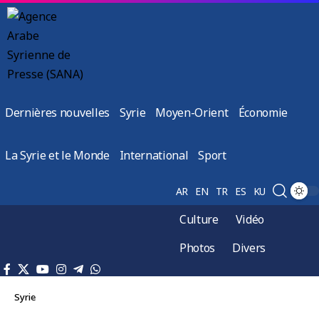
Dernières nouvelles
Syrie
Moyen-Orient
Économie
La Syrie et le Monde
International
Sport
AR
EN
TR
ES
KU
Culture
Vidéo
Photos
Divers
Syrie