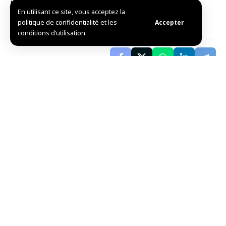
justice aux ayants droit.
En utilisant ce site, vous acceptez la
Adnan / A.Ch.
politique de confidentialité et les
Accepter
conditions d’utilisation.
Partager cet
article
Choix de l’éditeur
Entretiens entre le HCR et le Comité directeur de
la vision « Syrie sans camps »
août 10, 2026
La Syrie remporte des médailles lors de