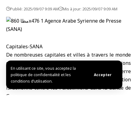
Publié: 2025/09/07 9:09 AM
Mis à jour: 2025/09/07 9:09 AM
Capitales-SANA
De nombreuses capitales et villes à travers le monde
ont été le théâtre de vastes manifestations
En utilisant ce site, vous acceptez la
populaires, dénonçant la poursuite de la guerre
politique de confidentialité et les
Accepter
d’extermination et de famine que mène l’occupation
conditions d’utilisation.
israélienne contre les Palestiniens dans la bande de
Gaza.
Selon l’agence de presse palestinienne WAFA, des
milliers de personnes ont participé à des
rassemblements organisés dans les capitales de Paris
(France), Londres (Royaume-Uni), Copenhague