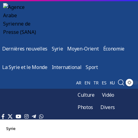
Dernières nouvelles
Syrie
Moyen-Orient
Économie
La Syrie et le Monde
International
Sport
AR
EN
TR
ES
KU
Culture
Vidéo
Photos
Divers
Syrie