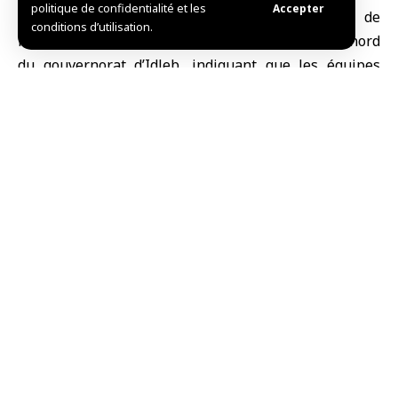
politique de confidentialité et les
Accepter
et d’évacuation se poursuivent sur le site de
conditions d’utilisation.
l’explosion survenue à Maarrat Misrin, dans le nord
du gouvernorat d’Idleb, indiquant que les équipes
opèrent à pleine capacité dans des conditions
dangereuses et complexes.
Dans une publication sur son compte X, le ministre a
indiqué : « Nous suivons l’explosion mystérieuse
survenue aujourd’hui dans la localité de Maarrat
Misrin, où les équipes de la Défense civile syrienne se
sont précipitées sur les lieux dès l’incident,
accomplissant leur devoir d’évacuer les victimes et de
transporter les blessés, malgré les explosions
répétées dans la zone qui entravent les opérations de
secours ».
Etb Saleh d’ajouter : « Aucun bilan définitif du nombre
de victimes n’a encore été enregistré. Les opérations