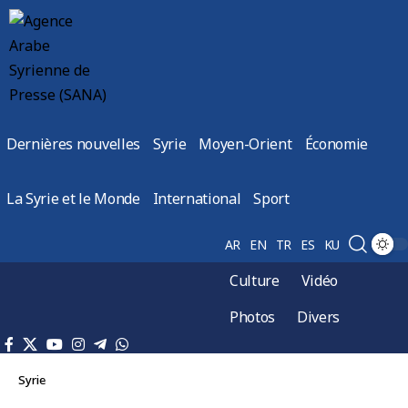
Dernières nouvelles
Syrie
Moyen-Orient
Économie
La Syrie et le Monde
International
Sport
AR
EN
TR
ES
KU
Culture
Vidéo
Photos
Divers
Syrie