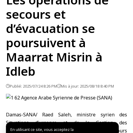
secours et
d’évacuation se
poursuivent à
Maarrat Misrin à
Idleb
Publié: 2025/07/24 8:26 PM
Mis à jour: 2025/08/18 8:40 PM
Damas-SANA/ Raed Saleh, ministre syrien des
Situations d’urgence et de la Gestion des
En utilisant ce site, vous acceptez la
catastrophes, a affirmé que les opérations de secours