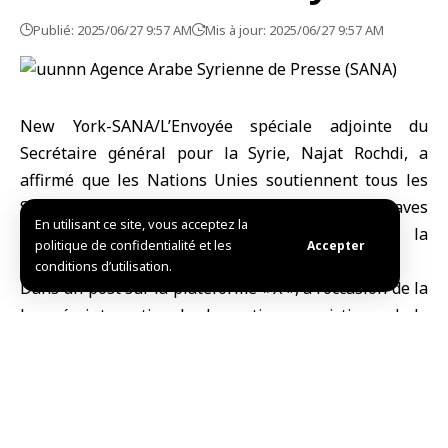
Publié: 2025/06/27 9:57 AM
Mis à jour: 2025/06/27 9:57 AM
New York-SANA/L’Envoyée spéciale adjointe du
Secrétaire général pour la Syrie, Najat Rochdi, a
affirmé que les Nations Unies soutiennent tous les
Syriens qui ont été soumis à la torture et à de graves
En utilisant ce site, vous acceptez la
violations sous l’ancien régime, soulignant la
politique de confidentialité et les
Accepter
nécessité d’obtenir justice et responsabilité.
conditions d’utilisation.
Dans un post sur la plateforme « X », à l’occasion de la
Journée internationale de soutien aux victimes de la
torture, Rochdi, a déclaré aujourd’hui, : «Nous
sommes solidaires avec tous les Syriens touchés par
la torture, car leur courage nécessite la justice et un
avenir dans lequel la dignité est restaurée »,