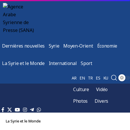
Dernières nouvelles
Syrie
Moyen-Orient
Économie
La Syrie et le Monde
International
Sport
AR
EN
TR
ES
KU
Culture
Vidéo
Photos
Divers
La Syrie et le Monde