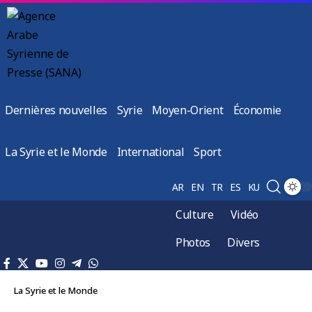
Dernières nouvelles
Syrie
Moyen-Orient
Économie
La Syrie et le Monde
International
Sport
AR
EN
TR
ES
KU
Culture
Vidéo
Photos
Divers
La Syrie et le Monde