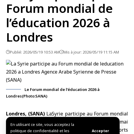
Forum mondial de
l’éducation 2026 à
Londres
Publié: 2026/05/19 10:53 AM
Mis à jour: 2026/05/19 11:15 AM
Le Forum mondial de l’éducation 2026 à
Londres(Photo:SANA)
Londres, (SANA)
La
Syrie
participe au
Forum mondial
de l’éducation 2026
à
Londres
du 17 au 20 mai
En utilisant ce site, vous acceptez la
courant, un événement qui s’inscrit dans les efforts
politique de confidentialité et les
Accepter