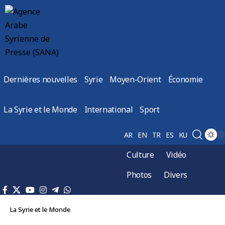
Dernières nouvelles
Syrie
Moyen-Orient
Économie
La Syrie et le Monde
International
Sport
AR
EN
TR
ES
KU
Culture
Vidéo
Photos
Divers
La Syrie et le Monde