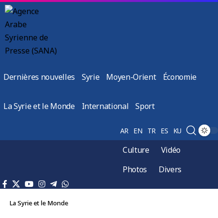
Dernières nouvelles
Syrie
Moyen-Orient
Économie
La Syrie et le Monde
International
Sport
AR
EN
TR
ES
KU
Culture
Vidéo
Photos
Divers
La Syrie et le Monde