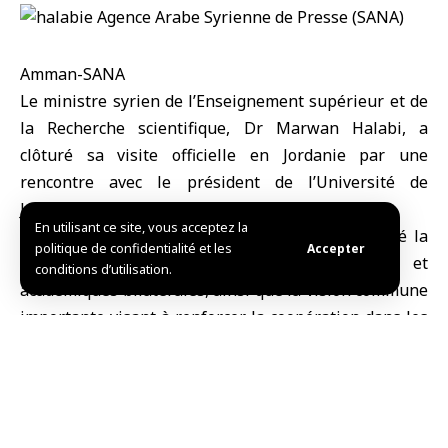
Amman-SANA
Le ministre syrien de l’Enseignement supérieur et de
la Recherche scientifique
, Dr Marwan Halabi, a
clôturé sa visite officielle en Jordanie par une
rencontre avec le président de l’Université de
Jordanie, Nazir Obeidat.
En utilisant ce site, vous acceptez la
Lors de la rencontre, les deux parties ont affirmé la
politique de confidentialité et les
Accepter
profondeur des relations scientifiques et
conditions d’utilisation.
académiques bilatérales, ainsi que la vision commune
importante visant à renforcer la coopération dans les
domaines de l’enseignement supérieur et de la
recherche scientifique.
Le ministre Al-Halabi a également effectué une
tournée dans les laboratoires de l’Université de