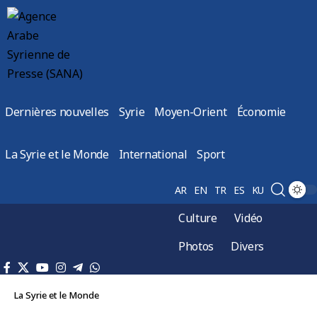
Dernières nouvelles
Syrie
Moyen-Orient
Économie
La Syrie et le Monde
International
Sport
AR
EN
TR
ES
KU
Culture
Vidéo
Photos
Divers
La Syrie et le Monde