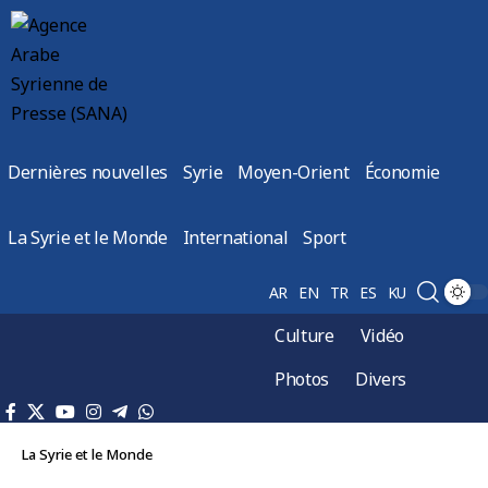
Dernières nouvelles
Syrie
Moyen-Orient
Économie
La Syrie et le Monde
International
Sport
AR
EN
TR
ES
KU
Culture
Vidéo
Photos
Divers
La Syrie et le Monde