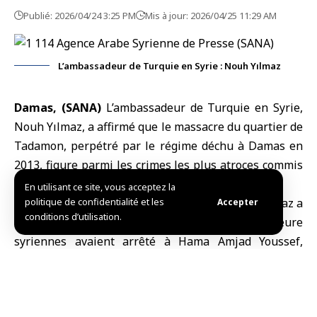
Publié: 2026/04/24 3:25 PM
Mis à jour: 2026/04/25 11:29 AM
L’ambassadeur de Turquie en Syrie : Nouh Yılmaz
Damas, (SANA)
L’
ambassadeur de Turquie en Syrie
,
Nouh Yılmaz
, a affirmé que le massacre du quartier de
Tadamon, perpétré par le régime déchu à Damas en
2013, figure parmi les crimes les plus atroces commis
en Syrie au cours des dernières années.
En utilisant ce site, vous acceptez la
Dans un message publié sur la plateforme X, Yılmaz a
politique de confidentialité et les
Accepter
conditions d’utilisation.
indiqué que les forces de sécurité intérieure
syriennes avaient arrêté à Hama
Amjad Youssef
,
accusé d’être impliqué dans le
massacre de Tadamon
en 2013, un secteur où résidait une forte population
turkmène.