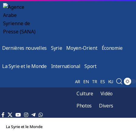
Dernières nouvelles
Syrie
Moyen-Orient
Économie
La Syrie et le Monde
International
Sport
AR
EN
TR
ES
KU
Culture
Vidéo
Photos
Divers
La Syrie et le Monde