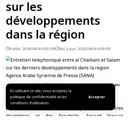
sur les
développements
dans la région
Publié: 2026/04/06 6:05 PM
Mis à jour: 2026/04/06 6:09 PM
Entretien téléphonique entre le ministre al‑Chaibani
En utilisant ce site, vous acceptez la
et le Premier ministre libanais
politique de confidentialité et les
Accepter
conditions d’utilisation.
Damas, (SANA)
Le
ministre syrien des Affaires
étrangères et des Expatriés
, Assaad Hassan
al‑Chaibani, s’est entretenu par téléphone avec le