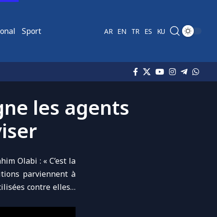
ional
Sport
AR
EN
TR
ES
KU
igne les agents
iser
ahim Olabi : « C’est la
itions parviennent à
tilisées contre elles…