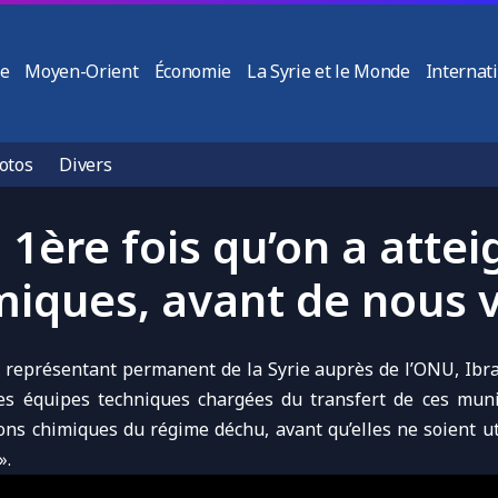
ie
Moyen-Orient
Économie
La Syrie et le Monde
Internat
otos
Divers
la 1ère fois qu’on a atte
miques, avant de nous v
e
représentant permanent de la Syrie auprès de l’ONU
, Ibr
es équipes techniques chargées du transfert de ces mun
ons chimiques
du
régime déchu
, avant qu’elles ne soient u
».