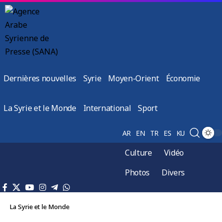
Dernières nouvelles
Syrie
Moyen-Orient
Économie
La Syrie et le Monde
International
Sport
AR
EN
TR
ES
KU
Culture
Vidéo
Photos
Divers
La Syrie et le Monde