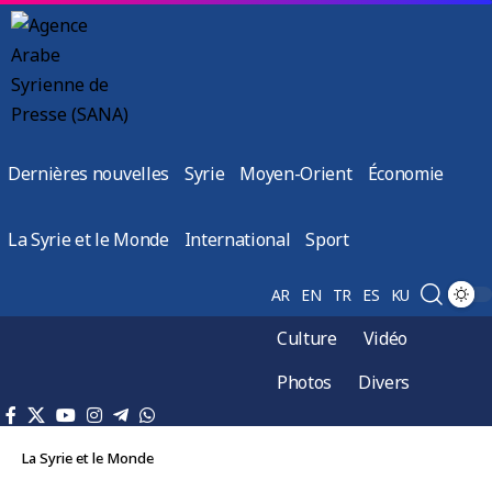
Dernières nouvelles
Syrie
Moyen-Orient
Économie
La Syrie et le Monde
International
Sport
AR
EN
TR
ES
KU
Culture
Vidéo
Photos
Divers
La Syrie et le Monde