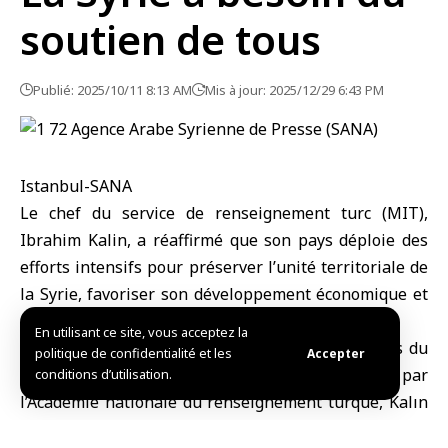
soutien de tous
Publié: 2025/10/11 8:13 AM
Mis à jour: 2025/12/29 6:43 PM
Istanbul-SANA
Le chef du service de renseignement turc
(MIT),
Ibrahim Kalin
, a réaffirmé que son pays déploie des
efforts intensifs pour préserver l’unité territoriale de
la Syrie, favoriser son développement économique et
renforcer sa cohésion.
En utilisant ce site, vous acceptez la
Lors de sa participation à la conférence « Études du
politique de confidentialité et les
Accepter
renseignement international », organisée par
conditions d’utilisation.
l’Académie nationale du renseignement turque, Kalın
a dit : « La Syrie a besoin de l’aide et du soutien de