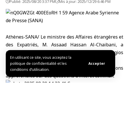
Publié: 2025/08/20 3:37 PM
Mis à jour: 2025/12/29 6:46 PM
Athènes-SANA/ Le ministre des Affaires étrangères et
des Expatriés, M. Assaad Hassan Al-Chaibani, a
rencontré son homologue grec, M. Georgios
En utilisant ce site, vous acceptez la
Gerapetritis, dans la capitale grecque Athènes.
politique de confidentialité et les
Accepter
Les deux ministres ont mené des discussions
conditions d’utilisation.
approfondies sur des questions d’intérêt commun.
R.S. /M.Ch.