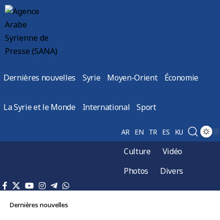
Dernières nouvelles
Syrie
Moyen-Orient
Économie
La Syrie et le Monde
International
Sport
AR
EN
TR
ES
KU
Culture
Vidéo
Photos
Divers
Dernières nouvelles