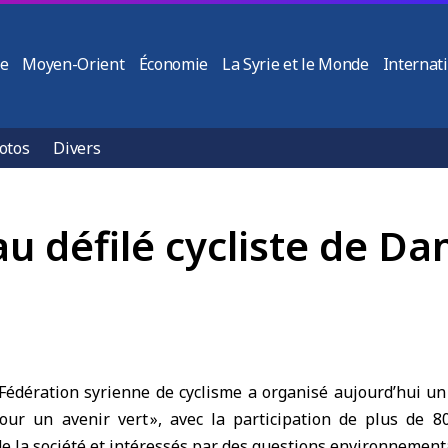
ie
Moyen-Orient
Économie
La Syrie et le Monde
Internat
otos
Divers
au défilé cycliste de D
édération syrienne de cyclisme a organisé aujourd’hui un d
our un avenir vert », avec la participation de plus de 80
de la société et intéressés par des questions environnement