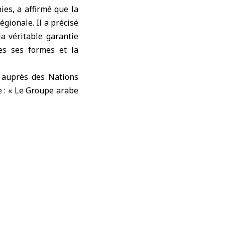
es, a affirmé que la
égionale. Il a précisé
la véritable garantie
tes ses formes et la
 auprès des Nations
e : « Le Groupe arabe
e ses institutions, de
 le développement, et
arge participation de
s des citoyens et à
par le gouvernement
 internationale et le
onale et territoriale