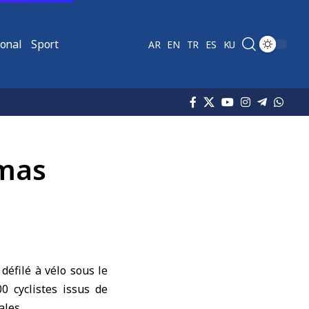
ional
Sport
AR
EN
TR
ES
KU
amas
éfilé à vélo sous le
0 cyclistes issus de
ales.