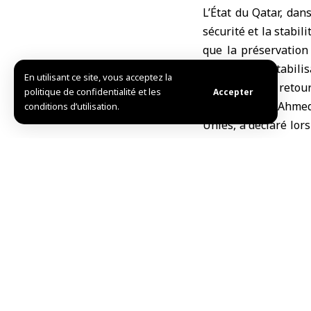
L’État du Qatar, da
sécurité et la stabil
que la préservation 
contre la déstabili
En utilisant ce site, vous acceptez la
prévention du retour
politique de confidentialité et les
Accepter
Cheikha Alya Ahmed
conditions d’utilisation.
Unies, a déclaré lor
souligne l’importance
renforcer la confian
d’avancer dans un pr
toutes les composa
renforcer la réconcili
Elle a exprimé la 
syrien pour atteindr
système des Nations
Al Thani a ajouté qu