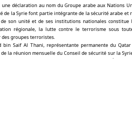
ns une déclaration au nom du Groupe arabe aux Nations Uni
ité de la Syrie font partie intégrante de la sécurité arabe et r
de son unité et de ses institutions nationales constitue 
sation régionale, la lutte contre le terrorisme sous tou
 des groupes terroristes.
 bin Saif Al Thani, représentante permanente du Qatar
s de la réunion mensuelle du Conseil de sécurité sur la Syri
 de consolider l’unité nationale sous l’égide de l’État et d
ce, d’instaurer la sécurité et la stabilité, de promouvoir
ocessus politique global dirigé par les Syriens, avec une l
ntes du peuple syrien, de manière à préserver les droit
ation nationale, la paix civile et la justice transitionnelle. »
bienvenue du Groupe arabe aux démarches entreprises 
e ces objectifs, ainsi qu’à sa coopération avec la communauté
 Unies.
e le Groupe arabe réaffirme son attachement à l’unité nati