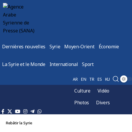
Dernières nouvelles
Syrie
Moyen-Orient
Économie
La Syrie et le Monde
International
Sport
AR
EN
TR
ES
KU
Culture
Vidéo
Photos
Divers
Rebâtir la Syrie