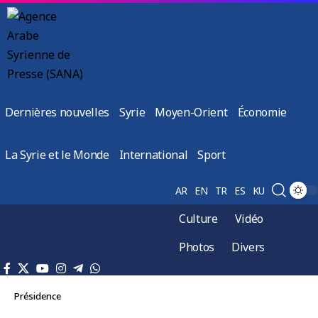
Dernières nouvelles
Syrie
Moyen-Orient
Économie
La Syrie et le Monde
International
Sport
AR
EN
TR
ES
KU
Culture
Vidéo
Photos
Divers
Présidence