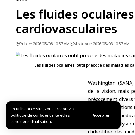
Les fluides oculaire
cardiovasculaires
Publié: 2026/05/08 10:57 AM
Mis à jour: 2026/05/08 10:57 AM
Les fluides oculaires, outil précoce des maladies c
Washington, (SANA) 
de la vision, mais 
précocement divers
certaines affections
En utilisant ce site, vous acceptez la
Selon le site médic
politique de confidentialité et les
Accepter
conditions d’utilisation.
possible d’analyser 
d’identifier des mod