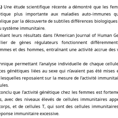
)
Une
étude scientifique
récente a démontré que les fe
nétique plus importante aux maladies auto-immunes 
ique par la découverte de subtiles différences biologiques
u système immunitaire.
iant leurs résultats dans l’
American Journal of Human Ge
lier de gènes régulateurs fonctionnent différemment
mmes et des hommes, entraînant une activité accrue des 
hnique permettant l’analyse individuelle de chaque cellul
nces génétiques liées au sexe qui n’avaient pas été mises 
 lesquelles reposaient sur la mesure de l’activité immunit
ules.
onclu que l’activité génétique chez les femmes est fortem
s, avec des niveaux élevés de cellules immunitaires appe
corps, et de cellules T, qui sont des cellules immunitaire
éponse immunitaire excessive.