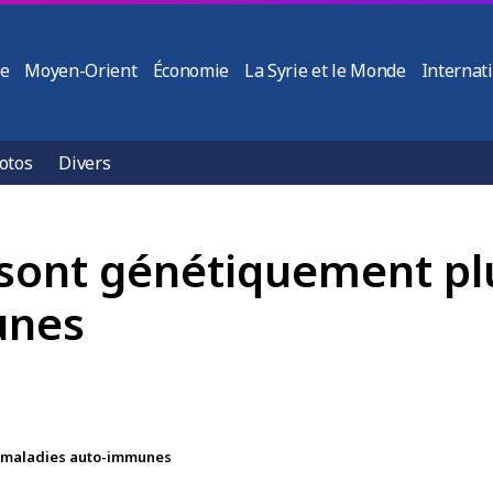
ie
Moyen-Orient
Économie
La Syrie et le Monde
Internat
otos
Divers
 sont génétiquement pl
unes
 maladies auto-immunes