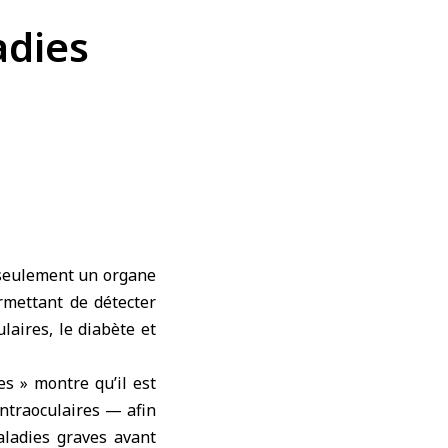
adies
 seulement un organe
rmettant de détecter
ulaires
, le diabète et
s » montre qu’il est
intraoculaires
— afin
maladies graves avant