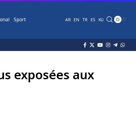
ional
Sport
AR
EN
TR
ES
KU
us exposées aux