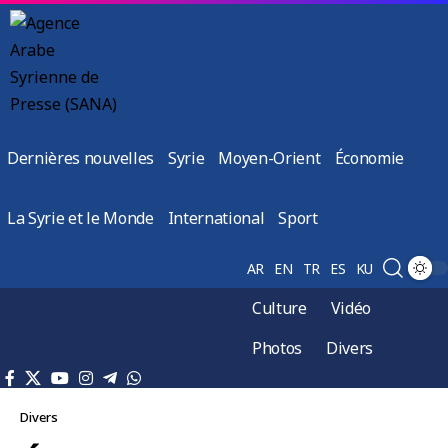
Dernières nouvelles
Syrie
Moyen-Orient
Économie
La Syrie et le Monde
International
Sport
AR
EN
TR
ES
KU
Culture
Vidéo
Photos
Divers
Divers