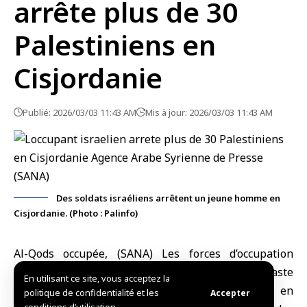
arrête plus de 30
Palestiniens en
Cisjordanie
Publié: 2026/03/03 11:43 AM
Mis à jour: 2026/03/03 11:43 AM
Des soldats israéliens arrêtent un jeune homme en
Cisjordanie. (Photo : Palinfo)
Al-Qods occupée, (SANA) Les forces d’occupation
israélienne ont mené aujourd’hui à l’aube une vaste
En utilisant ce site, vous acceptez la
campagne d’arrestation dans différentes zones en
politique de confidentialité et les
Accepter