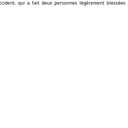
accident, qui a fait deux personnes légèrement blessée
sortissant indien).
suré que le trafic aérien se poursuivait normalement.
s émiraties ont annoncé qu’un incendie avait éclaté dans u
lations pétrolières et énergétiques à Abou Dhabi, à la su