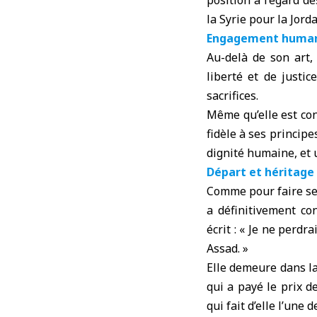
position à l’égard d
la Syrie pour la Jord
Engagement humani
Au-delà de son art,
liberté et de justi
sacrifices.
Même qu’elle est con
fidèle à ses princip
dignité humaine, et u
Départ et héritage
Comme pour faire ses
a définitivement co
écrit : « Je ne perdr
Assad. »
Elle demeure dans l
qui a payé le prix d
qui fait d’elle l’une