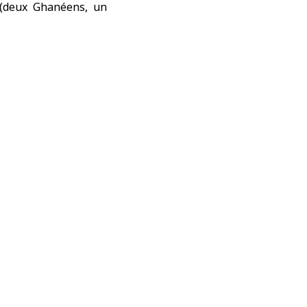
s (deux Ghanéens, un
ne zone industrielle
ite d’une attaque de