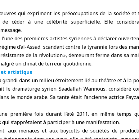
 œuvres qui expriment les préoccupations de la société et 
 de céder à une célébrité superficielle. Elle considér
 message.
l’une des premières artistes syriennes à déclarer ouverte
régime d’al-Assad, scandant contre la tyrannie lors des mani
 résistante de la révolution », demeurant ferme dans sa ma
algré un climat de terreur quotidienne.
 et artistique
a grandi dans un milieu étroitement lié au théâtre et à la po
ait le dramaturge syrien Saadallah Wannous, considéré 
dans le monde arabe. Sa tante était l’ancienne actrice Fay
 une première fois durant l’été 2011, en même temps q
es qui s’apprêtaient à participer à une manifestation.
nt, aux menaces et aux boycotts de sociétés de product