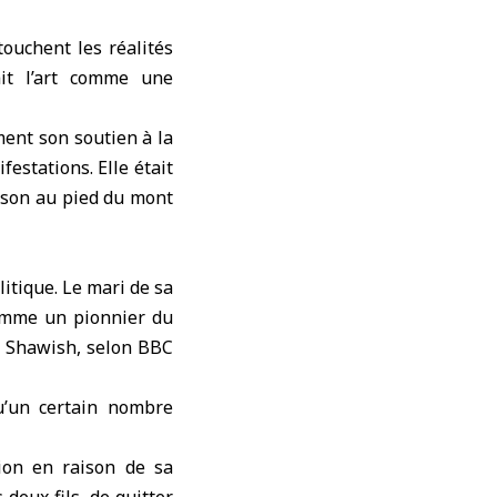
touchent les réalités
ait l’art comme une
ment son soutien à la
festations. Elle était
ison au pied du mont
litique. Le mari de sa
comme un pionnier du
za Shawish, selon BBC
u’un certain nombre
ion en raison de sa