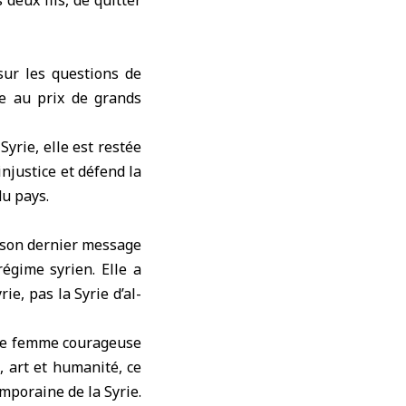
deux fils, de quitter
sur les questions de
me au prix de grands
yrie, elle est restée
njustice et défend la
du pays.
, son dernier message
égime syrien. Elle a
ie, pas la Syrie d’al-
une femme courageuse
, art et humanité, ce
emporaine de la Syrie.