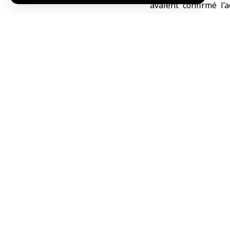
avaient confirmé l’
Bangladais) et un res
Les autorités ont as
Mardi, les autorité
abritant des instal
drone iranien.
W.H./L.Arfi
TAG:
Dubaï
Partager cet article
Choix de l’éditeur