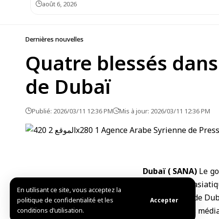
août 6, 2026
Dernières nouvelles
Quatre blessés dans 
de Dubaï
Publié: 2026/03/11 12:36 PM
Mis à jour: 2026/03/11 12:36 PM
Dubaï ( SANA)
Le go
africaine et asiat
En utilisant ce site, vous acceptez la
international de Dub
politique de confidentialité et les
Accepter
Le Bureau des médias
conditions d’utilisation.