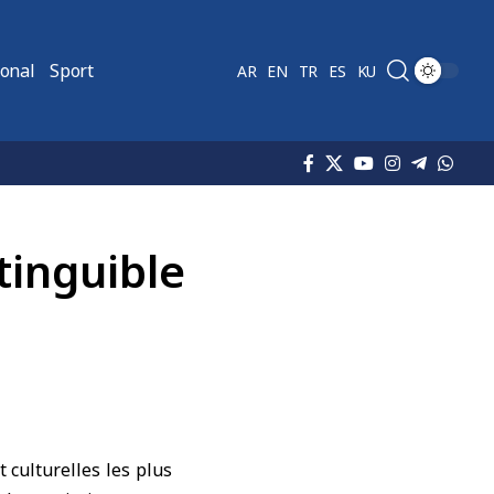
ional
Sport
AR
EN
TR
ES
KU
tinguible
 culturelles les plus