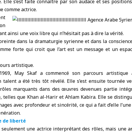
 Elle s’est faite connaître par son audace et ses positio
e comme actrice.
ent
ion
nt ainsi une voix libre qui n’hésitait pas à dire la vérité.
preinte dans la dramaturgie syrienne et dans la conscience
mme forte qui croit que l’art est un message et un espa
ours artistique.
69, May Skaf a commencé son parcours artistique 
 talent a été très tôt révélé. Elle s’est ensuite tournée ve
s rôles marquants dans des œuvres devenues partie intég
 telles que Khan al-Harir et Ahlam Kabira. Elle se distingu
ges avec profondeur et sincérité, ce qui a fait d’elle l’une
nération.
 de liberté
 seulement une actrice interprétant des rôles, mais une a