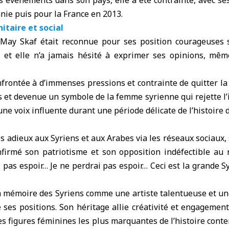
es événements dans son pays, elle a été contrainte, avec ses 
anie puis pour la France en 2013.
taire et social
 May Skaf était reconnue pour ses position courageuses 
ce et elle n’a jamais hésité à exprimer ses opinions, mê
frontée à d’immenses pressions et contrainte de quitter la S
es et devenue un symbole de la femme syrienne qui rejette l’i
ne voix influente durant une période délicate de l’histoire 
 adieux aux Syriens et aux Arabes via les réseaux sociaux
nfirmé son patriotisme et son opposition indéfectible au r
ai pas espoir… Je ne perdrai pas espoir… Ceci est la grande Syr
a mémoire des Syriens comme une artiste talentueuse et 
e ses positions. Son héritage allie créativité et engagement
 des figures féminines les plus marquantes de l’histoire cont