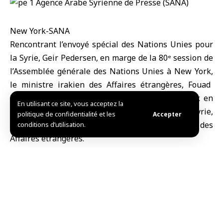
New York-SANA
Rencontrant l’envoyé spécial des Nations Unies pour
la Syrie, Geir Pedersen, en marge de la 80ᵉ session de
l’Assemblée générale des Nations Unies à New York,
le ministre irakien des Affaires étrangères, Fouad
Hussein,
a réitéré la position constante de
l’Irak
en
En utilisant ce site, vous acceptez la
faveur d’un processus politique inclusif en
Syrie
,
politique de confidentialité et les
Accepter
selon un communiqué du ministère irakien des
conditions d’utilisation.
Affaires étrangères.
Pour sa part, Pedersen a souligné que la stabilité de
la Syrie est un facteur décisif pour la stabilité de l’Irak
et de la région entière, surtout que les
développements syriens affectent directement la
sécurité irakienne.
Selon le communiqué, les deux parties ont abordé