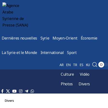
Dernières nouvelles
Syrie
Moyen-Orient
Économie
La Syrie et le Monde
International
Sport
AR
EN
TR
ES
KU
Culture
Vidéo
Photos
Divers
Divers