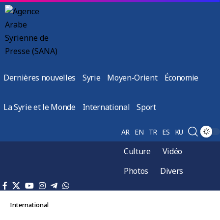
Dernières nouvelles
Syrie
Moyen-Orient
Économie
La Syrie et le Monde
International
Sport
AR
EN
TR
ES
KU
Culture
Vidéo
Photos
Divers
International