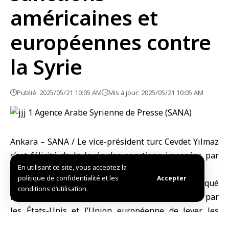
américaines et
européennes contre
la Syrie
Publié: 2025/05/21 10:05 AM
Mis à jour: 2025/05/21 10:05 AM
Ankara – SANA / Le vice-président turc Cevdet Yılmaz
s’est félicité de la levée des sanctions imposées par
En utilisant ce site, vous acceptez la
les États-Unis et l’Union européenne à la Syrie.
politique de confidentialité et les
Accepter
Cité par l’agence turque Anadolu, Yilmaz a indiqué
conditions d’utilisation.
hier sur son compte sur X : « Les décisions prises par
les États-Unis et l’Union européenne de lever les
sanctions contre la Syrie sont des pas très positives. »