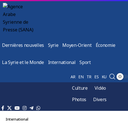
Dernières nouvelles
Syrie
Moyen-Orient
Économie
La Syrie et le Monde
International
Sport
AR
EN
TR
ES
KU
Culture
Vidéo
Photos
Divers
International