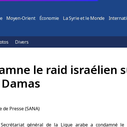
ie
Moyen-Orient
Économie
La Syrie et le Monde
Internat
otos
Divers
mne le raid israélien s
 à Damas
Secrétariat général de la Ligue arabe a condamné le r