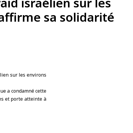
id israélien sur les
affirme sa solidarité
ien sur les environs
igue a condamné cette
s et porte atteinte à
menaces à sa sécurité,