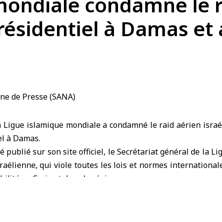
ondiale condamne le ra
résidentiel à Damas et 
Ligue islamique mondiale a condamné le raid aérien israél
el à Damas.
ublié sur son site officiel, le Secrétariat général de la L
aélienne, qui viole toutes les lois et normes internationale
abilité en Syrie et dans la région.
ine solidarité avec la Syrie et son peuple contre toutes les 
raineté et son intégrité territoriale.