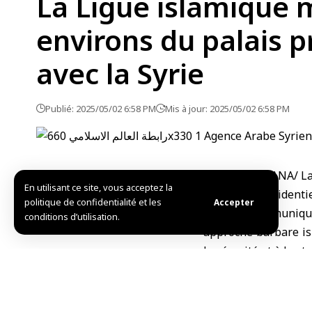
La Ligue islamique m
environs du palais p
avec la Syrie
Publié: 2025/05/02 6:58 PM
Mis à jour: 2025/05/02 6:58 PM
La Mecque-SANA/ La 
En utilisant ce site, vous acceptez la
du palais présidenti
politique de confidentialité et les
Accepter
Dans un communiqué p
conditions d’utilisation.
approche barbare isr
la sécurité et à la st
Elle a réitéré sa ple
sa stabilité, sa souve
M.Ch.