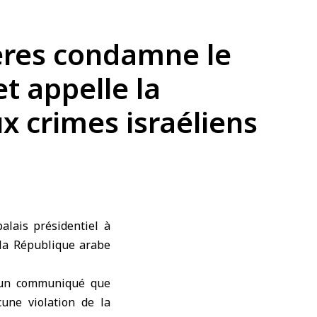
gères condamne le
t appelle la
x crimes israéliens
alais présidentiel à
e la République arabe
s un communiqué que
cune violation de la