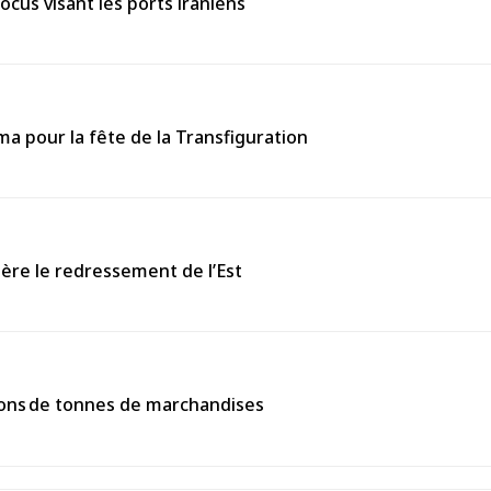
ocus visant les ports iraniens
 pour la fête de la Transfiguration
ière le redressement de l’Est
llions de tonnes de marchandises